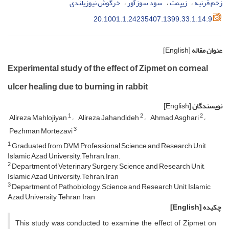
زخم قرنیه
زیپمت
سود سوزآور
خرگوش نیوزیلندی
20.1001.1.24235407.1399.33.1.14.9
عنوان مقاله
[English]
Experimental study of the effect of Zipmet on corneal
ulcer healing due to burning in rabbit
نویسندگان
[English]
1
2
2
Alireza Mahlojiyan
Alireza Jahandideh
Ahmad Asghari
3
Pezhman Mortezavi
1
Graduated from DVM Professional Science and Research Unit,
Islamic Azad University, Tehran, Iran.
2
Department of Veterinary Surgery, Science and Research Unit,
Islamic Azad University, Tehran, Iran
3
Department of Pathobiology, Science and Research Unit, Islamic
Azad University, Tehran, Iran
چکیده
[English]
This study was conducted to examine the effect of Zipmet on