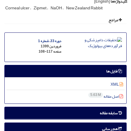
کلیدواژه‌ها
[English]
Corneal ulcer
Zipmet
NaOH
New Zealand Rabbit
مراجع
دوره 33، شماره 1
فروردین 1399
صفحه
108-117
فایل ها
XML
5.63 M
اصل مقاله
سابقه مقاله
هم رسانی