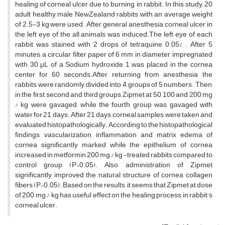
healing of corneal ulcer due to burning in rabbit. In this study, 20
adult healthy male NewZealand rabbits with an average weight
of 2.5-3 kg were used. After general anesthesia, corneal ulcer in
the left eye of the all animals was induced.The left eye of each
rabbit was stained with 2 drops of tetraquine 0.05% . After 5
minutes, a circular filter paper of 6 mm in diameter, impregnated
with 30 μL of a Sodium hydroxide 1 was placed in the cornea
center for 60 seconds.After returning from anesthesia, the
rabbits were randomly divided into 4 groups of 5 numbers. Then,
in the first, second and third groups, Zipmet at 50, 100 and 200 mg
/ kg were gavaged, while the fourth group was gavaged with
water for 21 days. After 21 days, corneal samples were taken and
evaluated histopathologically. According to the histopathological
findings, vascularization, inflammation and matrix edema of
cornea significantly marked while the epithelium of cornea
increased in metformin 200 mg / kg -treated rabbits compared to
control group (P<0.05). Also, administration of Zipmet
significantly improved the natural structure of cornea collagen
fibers (P<0.05). Based on the results, it seems that Zipmet at dose
of 200 mg / kg has useful effect on the healing process in rabbit’s
corneal ulcer.