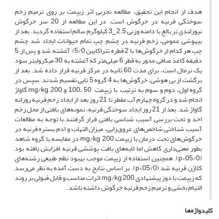
هدف از انجام این تحقیق، مطالعه تجربی اثر زیپمت بر روی ترمیم زخم
سوختگی قرنیه در خرگوش است. در این مطالعه از 20 سر خرگوش
نیوزلندی نر بالغ با دامنه وزنی 2.5_3 کیلوگرم سالم استفاده گردید. بعد از
بیهوشی عمومی، زخم قرنیه در چشم چپ تمام حیوانات ایجاد شد.چشم
چپ هر کدام از خرگوش‌ها با 2 قطره تتراکایین 5/0% آغشته شد و پس از 5
دقیقه کاغذ صافی مدور به قطر 6 میلی‌متر که آغشته به 30 میکرولیتر سود
یک نرمال است، برای مدت 60 ثانیه در مرکز قرنیه قرار داده ‌شد. بعد از
برگشت از بی هوشی، خرگوش‌ها به 4 گروه 5 تایی تقسیم شدند. سپس در
گروه اول، دوم و سوم به ترتیب با زیپمت 50 ،100 و mg/kg 200 گاواژ
انجام شد و در گروه چهارم آب مقطر تا 21 روز بعد از ایجاد زخم قرنیه روزانه
گاواژ شد. بعد از 21 روز ایجاد سوختگی قرنیه، نمونه‌های بافتی از محل زخم
اخذ و تحت بررسی آسیب شناسی بافتی قرار گرفتند.با توجه به مطالعات
آسیب شناختی شاخص‌های عروق‌زایی، میزان التهاب و ادم بستره قرنیه در
خرگوش‌های تحت درمان با زیپمت mg/kg 200 در مقایسه با گروه شاهد
بطور معنی‌داری کاهش اما لایه‌های بافت پوششی قرنیه افزایش یافته بود
(05/0>p). همچنین استفاده از زیپمت موجب بهبود نظم طبیعی رشته‌های
کلاژن قرنیه شد (05/0>p). بر اساس نتایج به دست آمده به نظر می‌رسد
که زیپمت با دوز پیشنهادی mg/kg 200 اثرات مناسب و قابل قبولی بر روند
التیام بخشی و ترمیم زخم قرنیه خرگوش داشته باشد.
کلیدواژه‌ها